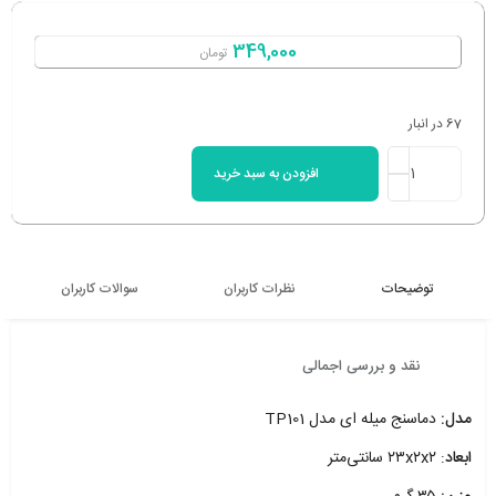
349,000
تومان
67 در انبار
افزودن به سبد خرید
توضیحات
نظرات کاربران
سوالات کاربران
نقد و بررسی اجمالی
مدل:
دماسنج میله ای مدل TP101
ابعاد
: ۲۳x۲x۲ سانتی‌متر