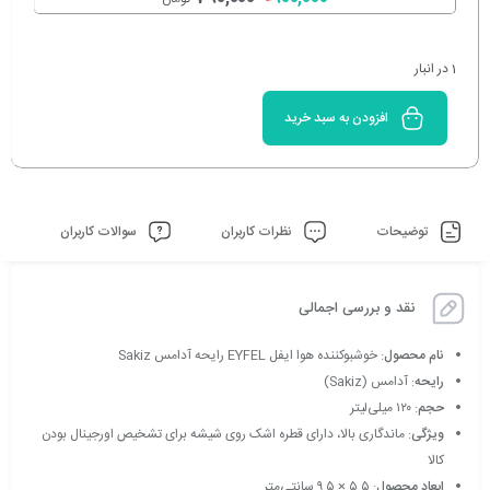
1 در انبار
افزودن به سبد خرید
توضیحات
نظرات کاربران
سوالات کاربران
نقد و بررسی اجمالی
نام محصول
: خوشبوکننده هوا ایفل EYFEL رایحه آدامس Sakiz
رایحه
: آدامس (Sakiz)
حجم
: ۱۲۰ میلی‌لیتر
ویژگی
: ماندگاری بالا، دارای قطره اشک روی شیشه برای تشخیص اورجینال بودن
کالا
ابعاد محصول
: ۵.۵ × ۹.۵ سانتی‌متر