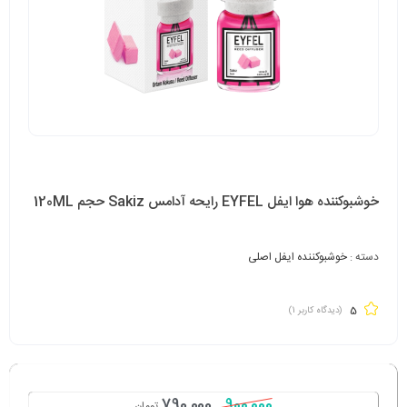
خوشبوکننده هوا ایفل EYFEL رایحه آدامس Sakiz حجم 120ML
دسته :
خوشبوکننده ایفل اصلی
5
(دیدگاه کاربر
1
)
790,000
900,000
تومان