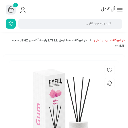
0
لُل کندل
خوشبوکننده ایفل اصلی
خوشبوکننده هوا ایفل EYFEL رایحه آدامس Sakiz حجم
120ML