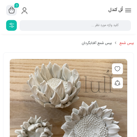
0
لُل کندل
بیس شمع
بیس شمع آفتابگردان