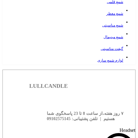
شمع قلمی
شمع معطر
شمع مناسبتی
شمع مینیمال
گیفت مناسبتی
لوازم شمع سازی
LULLCANDLE
۷ روز هفته،از ساعت 8 تا 23 پاسخگوی شما
هستیم | تلفن پشتیبانی: 09102575145
Headset