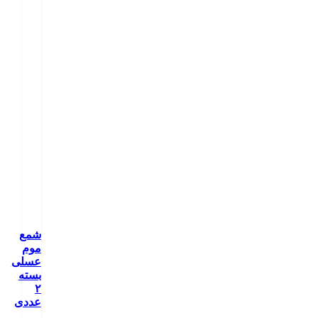
شمع
موم
عسلی
بسته
۲
عددی