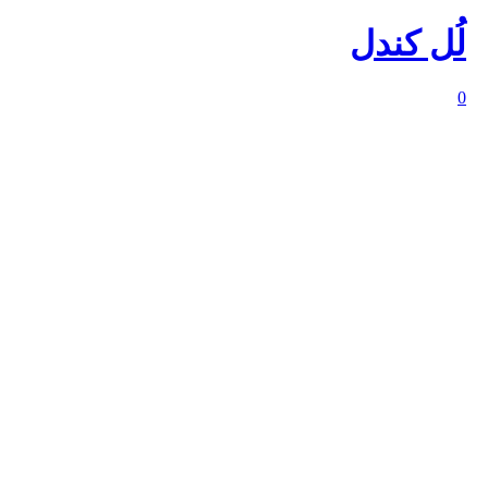
لُل کندل
0