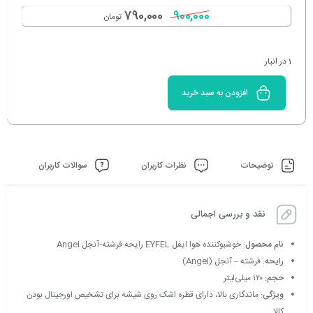
790,000
900,000
تومان
1 در انبار
افزودن به سبد خرید
توضیحات
نظرات کاربران
سوالات کاربران
نقد و بررسی اجمالی
نام محصول
: خوشبوکننده هوا ایفل EYFEL رایحه فرشته-آنجل Angel
رایحه
: فرشته – آنجل (Angel)
حجم
: ۱۲۰ میلی‌لیتر
ویژگی
: ماندگاری بالا، دارای قطره اشک روی شیشه برای تشخیص اورجینال بودن
کالا