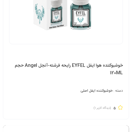
خوشبوکننده هوا ایفل EYFEL رایحه فرشته-آنجل Angel حجم
120ML
دسته :
خوشبوکننده ایفل اصلی
5
(دیدگاه کاربر
1
)