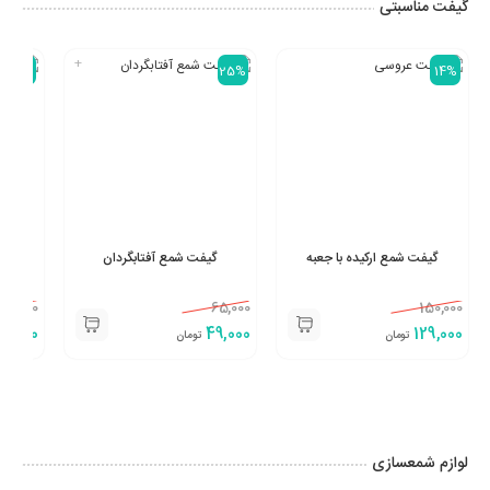
گیفت مناسبتی
+
27%
25%
14%
گیفت شمع ارکیده با جعبه
گیفت شمع آفتابگردان
100,000
65,000
150,000
3,000
49,000
129,000
تومان
تومان
لوازم شمعسازی