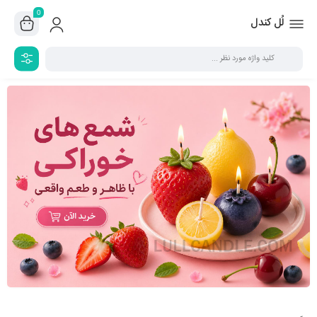
0
لُل کندل